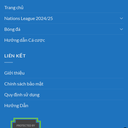
hạn
2024
–
Trang chủ
New
2024
Nations League 2024/25
Bóng đá
Hướng dẫn Cá cược
LIÊN KẾT
Giới thiệu
Chính sách bảo mật
Quy định sử dụng
Hướng Dẫn