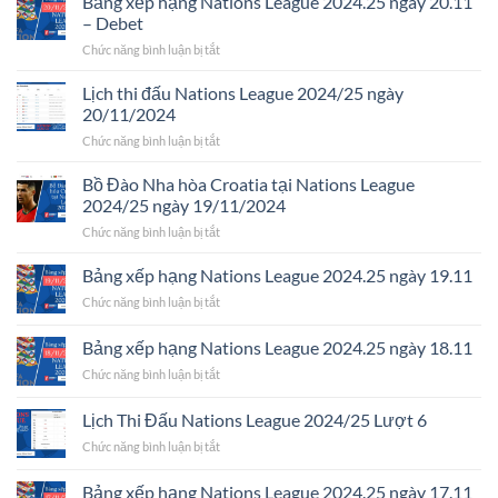
Bảng xếp hạng Nations League 2024.25 ngày 20.11
Nations
phá
– Debet
League
tranh
ở
Chức năng bình luận bị tắt
2024/25
vô
Bảng
Xác
địch
xếp
định
Lịch thi đấu Nations League 2024/25 ngày
Nations
hạng
đủ
20/11/2024
League
Nations
8
2024/25
ở
Chức năng bình luận bị tắt
League
đội
Lịch
2024.25
thi
Bồ Đào Nha hòa Croatia tại Nations League
ngày
đấu
20.11
2024/25 ngày 19/11/2024
Nations
–
ở
Chức năng bình luận bị tắt
League
Debet
Bồ
2024/25
Đào
Bảng xếp hạng Nations League 2024.25 ngày 19.11
ngày
Nha
20/11/2024
ở
Chức năng bình luận bị tắt
hòa
Bảng
Croatia
xếp
Bảng xếp hạng Nations League 2024.25 ngày 18.11
tại
hạng
Nations
ở
Chức năng bình luận bị tắt
Nations
League
Bảng
League
2024/25
xếp
2024.25
Lịch Thi Đấu Nations League 2024/25 Lượt 6
ngày
hạng
ngày
19/11/2024
ở
Chức năng bình luận bị tắt
Nations
19.11
Lịch
League
Thi
2024.25
Bảng xếp hạng Nations League 2024.25 ngày 17.11