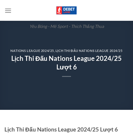
Chuyển
đến
nội
dung
Yêu Bóng - Mê Sport - Thích Thắng Thua
NATIONS LEAGUE 2024/25
,
LỊCH THI ĐẤU NATIONS LEAGUE 2024/25
Lịch Thi Đấu Nations League 2024/25
Lượt 6
Lịch Thi Đấu Nations League 2024/25 Lượt 6