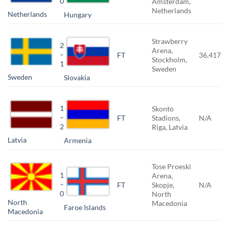
0
Amsterdam,
Netherlands
Netherlands
Hungary
Strawberry
2
Arena,
–
FT
36,417
Stockholm,
1
Sweden
Sweden
Slovakia
1
Skonto
–
FT
Stadions,
N/A
2
Riga, Latvia
Latvia
Armenia
Tose Proeski
1
Arena,
–
FT
Skopje,
N/A
0
North
North
Macedonia
Faroe Islands
Macedonia