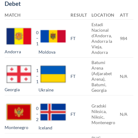
Debet
MATCH
RESULT
LOCATION
ATT
Estadi
Nacional
0
d’Andorra,
–
FT
984
Andorra la
1
Vieja,
Andorra
Moldova
Andorra
Batumi
Arena
1
(Adjarabet
–
FT
N/A
Arena),
1
Batumi,
Georgia
Ukraine
Georgia
Gradski
0
Niksica,
–
FT
N/A
Niksic,
2
Montenegro
Montenegro
Iceland