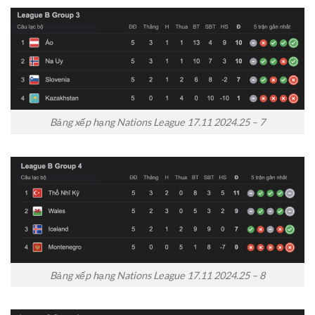
Bảng xếp hạng Nations League 17.11 2024.25 – 7
Bảng xếp hạng Nations League 17.11 2024.25 – 8