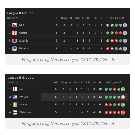
Bảng xếp hạng Nations League 17.11 2024.25 – 5
Bảng xếp hạng Nations League 17.11 2024.25 – 6