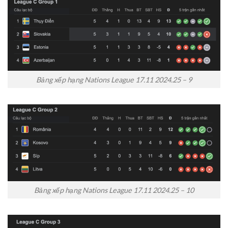
Bảng xếp hạng Nations League 17.11 2024.25 – 9
Bảng xếp hạng Nations League 17.11 2024.25 – 10